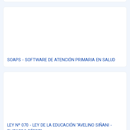
SOAPS - SOFTWARE DE ATENCIÓN PRIMARIA EN SALUD
SOAPS - SOFTWARE DE ATENCIÓN PRIMARIA EN SALUD
LEY Nº 070 - LEY DE LA EDUCACIÓN "AVELINO SIÑANI - ELIZARD
LEY Nº 070 - LEY DE LA EDUCACIÓN "AVELINO SIÑANI -