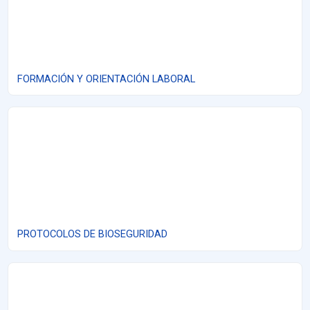
FORMACIÓN Y ORIENTACIÓN LABORAL
PROTOCOLOS DE BIOSEGURIDAD
PROTOCOLOS DE BIOSEGURIDAD
LEY Nº 223 - LEY GENERAL PARA PERSONAS CON DISCAPACIDA