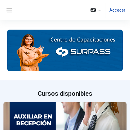
Salta al contenido principal
Acceder
Panel lateral
Cursos disponibles
AUXILIAR EN RECEPCIÓN